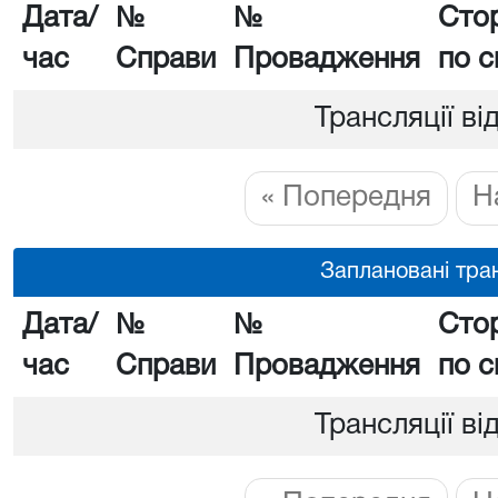
Дата/
№
№
Сто
час
Справи
Провадження
по с
Трансляції ві
« Попередня
Н
Заплановані тран
Дата/
№
№
Сто
час
Справи
Провадження
по с
Трансляції ві