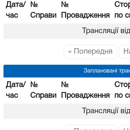
Дата/
№
№
Сто
час
Справи
Провадження
по с
Трансляції ві
« Попередня
Н
Заплановані тран
Дата/
№
№
Сто
час
Справи
Провадження
по с
Трансляції ві