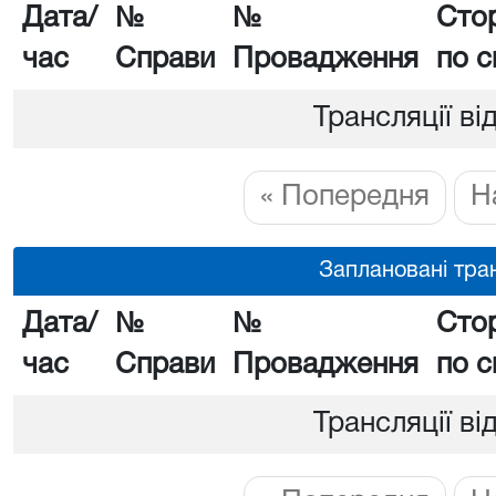
Дата/
№
№
Сто
час
Справи
Провадження
по с
Трансляції ві
« Попередня
Н
Заплановані тран
Дата/
№
№
Сто
час
Справи
Провадження
по с
Трансляції ві