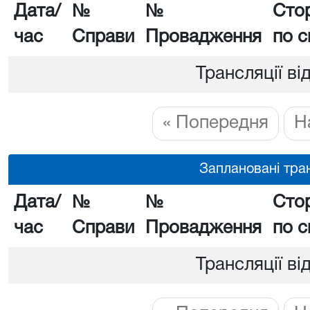
Дата/
№
№
Сто
час
Справи
Провадження
по с
Трансляції ві
« Попередня
Н
Заплановані тран
Дата/
№
№
Сто
час
Справи
Провадження
по с
Трансляції ві