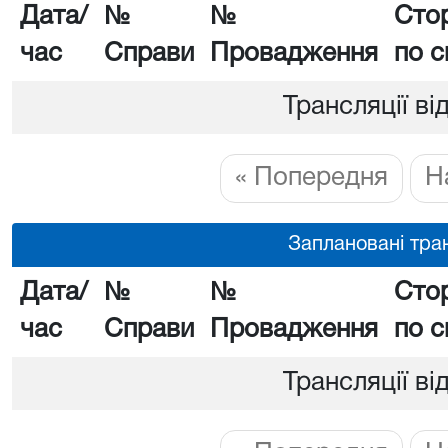
Дата/
№
№
Сто
час
Справи
Провадження
по с
Трансляції ві
« Попередня
Н
Заплановані тран
Дата/
№
№
Сто
час
Справи
Провадження
по с
Трансляції ві