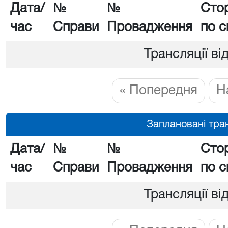
Дата/
№
№
Сто
час
Справи
Провадження
по с
Трансляції ві
« Попередня
Н
Заплановані тран
Дата/
№
№
Сто
час
Справи
Провадження
по с
Трансляції ві