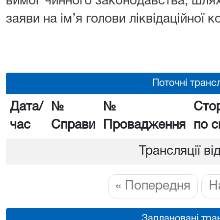
вимог чинного законодавства, шля
заяви на ім’я голови ліквідаційної ко
Поточні трансл
Дата/
№
№
Сто
час
Справи
Провадження
по с
Трансляції ві
« Попередня
Н
Заплановані тран