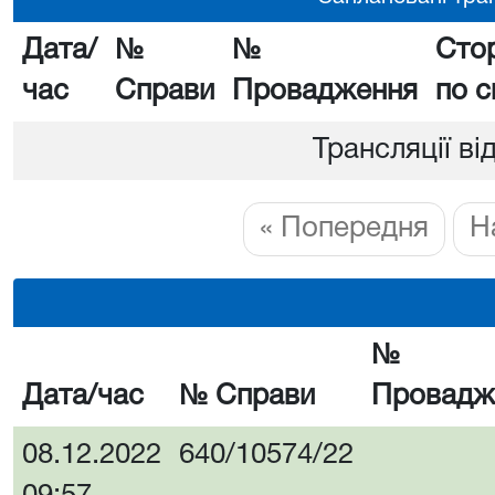
Дата/
№
№
Сто
час
Справи
Провадження
по с
Трансляції ві
« Попередня
Н
№
Дата/час
№ Справи
Провадж
08.12.2022
640/10574/22