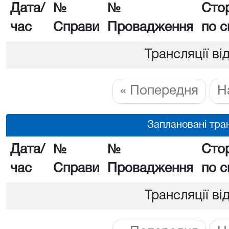
Дата/
№
№
Сто
час
Справи
Провадження
по с
Трансляції ві
« Попередня
Н
Заплановані тран
Дата/
№
№
Сто
час
Справи
Провадження
по с
Трансляції ві