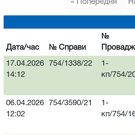
« Попередня
Н
№
Дата/час
№ Справи
Провадж
17.04.2026
754/1338/22
1-
14:12
кп/754/2
06.04.2026
754/3590/21
1-
12:02
кп/754/1