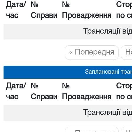
Дата/
№
№
Сто
час
Справи
Провадження
по с
Трансляції ві
« Попередня
Н
Заплановані тран
Дата/
№
№
Сто
час
Справи
Провадження
по с
Трансляції ві