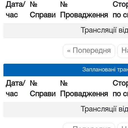
Дата/
№
№
Сто
час
Справи
Провадження
по с
Трансляції ві
« Попередня
Н
Заплановані тран
Дата/
№
№
Сто
час
Справи
Провадження
по с
Трансляції ві