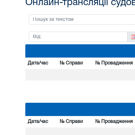
Онлайн-трансляції судо
Дата/час
№ Справи
№ Провадження
Дата/час
№ Справи
№ Провадження