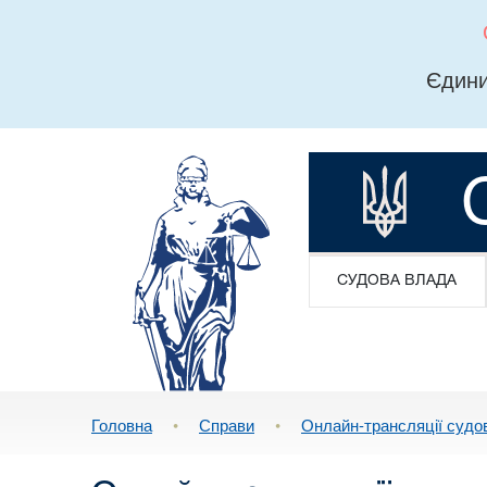
Єдини
СУДОВА ВЛАДА
Головна
•
Справи
•
Онлайн-трансляції судо