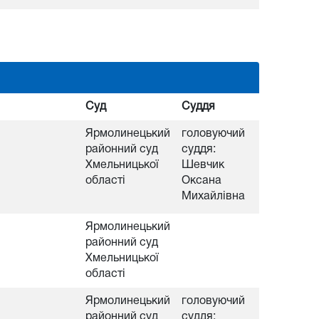
Суд
Суддя
Ярмолинецький
головуючий
районний суд
суддя:
Хмельницької
Шевчик
області
Оксана
Михайлівна
Ярмолинецький
районний суд
Хмельницької
області
Ярмолинецький
головуючий
районний суд
суддя: