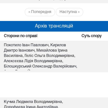
« Попередня
Наступна »
Архів трансляцій
Сторони по справі
Суть спору
Покотило Іван Павлович, Кирилов
Дмитро Іванович, Михайлова Ірина
Василівна, Геліс Ольга Володимирівна,
Алєксєєва Лідія Володимирівна,
Білошкурський Олександр Валерійович,
Акула Борис Йосипович
Кучма Людмила Володимирівна,
Дорофеєва Ірина Анатоліївна,