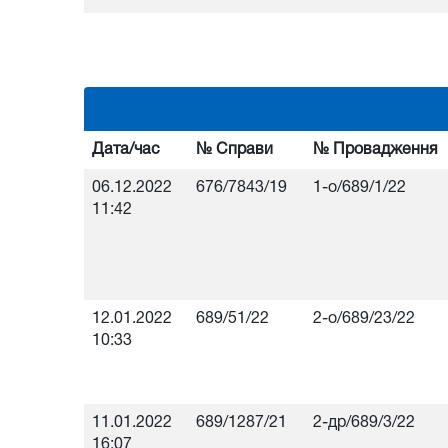
Дата/час
№ Справи
№ Провадження
06.12.2022
676/7843/19
1-о/689/1/22
11:42
12.01.2022
689/51/22
2-о/689/23/22
10:33
11.01.2022
689/1287/21
2-др/689/3/22
16:07