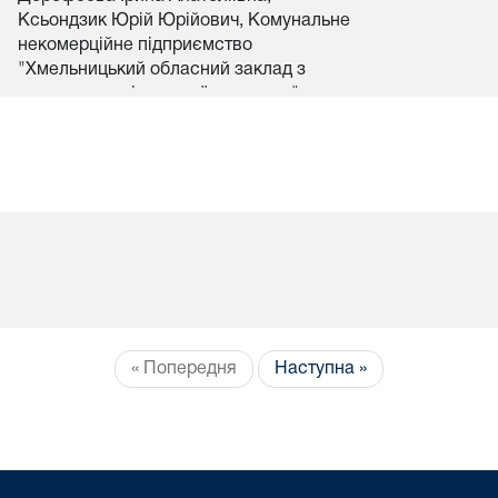
Ксьондзик Юрій Юрійович, Комунальне
некомерційне підприємство
"Хмельницький обласний заклад з
надання психіатричної допомоги"
Хмельницької обласної ради
« Попередня
Наступна »