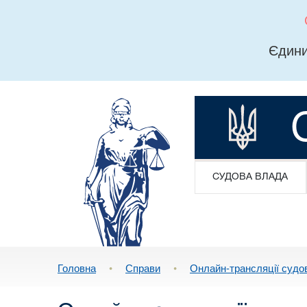
Єдини
СУДОВА ВЛАДА
Головна
•
Справи
•
Онлайн-трансляції судо