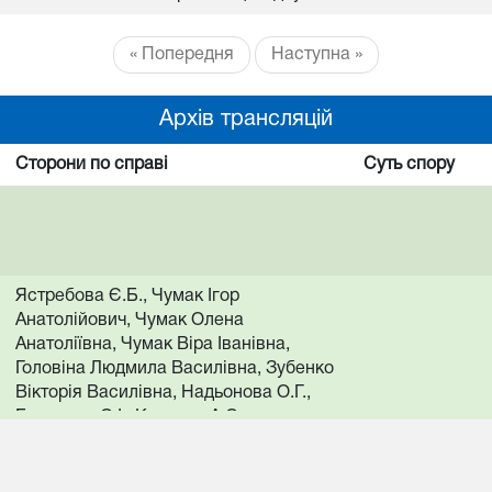
« Попередня
Наступна »
Архів трансляцій
Сторони по справі
Суть спору
Ястребова Є.Б., Чумак Ігор
Анатолійович, Чумак Олена
Анатоліївна, Чумак Віра Іванівна,
Головіна Людмила Василівна, Зубенко
Вікторія Василівна, Надьонова О.Г.,
Брендель О.І., Казаров А.О.