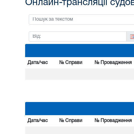
Онлайн-трансляції судо
Дата/час
№ Справи
№ Провадження
Дата/час
№ Справи
№ Провадження