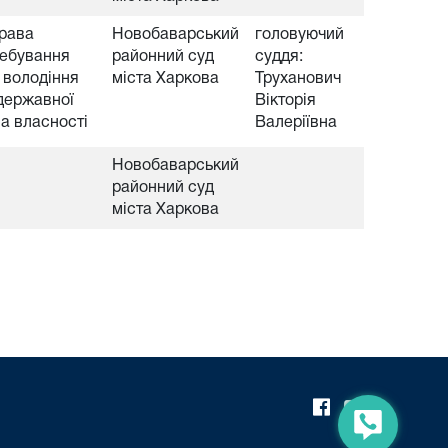
права
Новобаварський
головуючий
ребування
районний суд
суддя:
 володіння
міста Харкова
Труханович
державної
Вікторія
ва власності
Валеріївна
Новобаварський
районний суд
міста Харкова