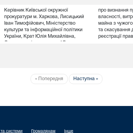
Керівник Київської окружної
про визнання 
прокуратури м. Харкова, Лисицький
власності, вит
Іван Тимофійович, Міністерство
майна з чужого
культури та інформаційної політики
та скасування 
України, Крат Юлія Михайлівна,
реєстрації пра
Державне підприємство "Державне
художньо-творче виробниче
підприємство"
« Попередня
Наступна »
 та системи
Громадянам
Інше