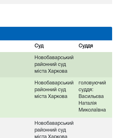
Суд
Суддя
Новобаварський
районний суд
міста Харкова
Новобаварський
головуючий
районний суд
суддя:
міста Харкова
Васильєва
Наталія
Миколаївна
Новобаварський
районний суд
міста Харкова