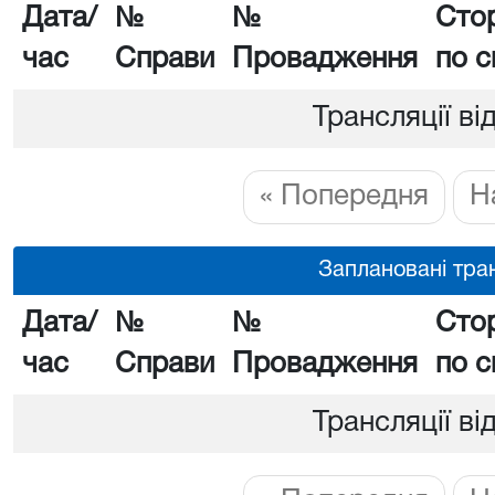
Дата/
№
№
Сто
час
Справи
Провадження
по с
Трансляції ві
« Попередня
Н
Заплановані тран
Дата/
№
№
Сто
час
Справи
Провадження
по с
Трансляції ві