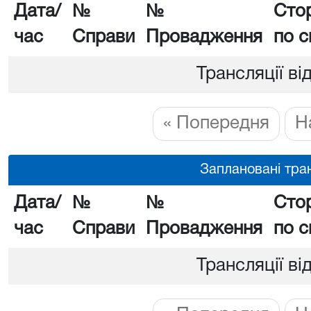
Дата/
№
№
Сто
час
Справи
Провадження
по с
Трансляції ві
« Попередня
Н
Заплановані тран
Дата/
№
№
Сто
час
Справи
Провадження
по с
Трансляції ві