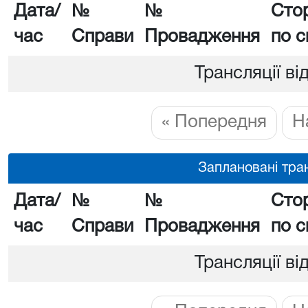
Дата/
№
№
Сто
час
Справи
Провадження
по с
Трансляції ві
« Попередня
Н
Заплановані тран
Дата/
№
№
Сто
час
Справи
Провадження
по с
Трансляції ві