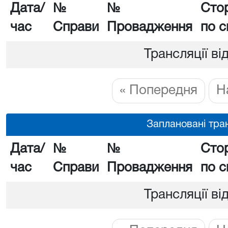
Дата/
№
№
Сто
час
Справи
Провадження
по с
Трансляції ві
« Попередня
Н
Заплановані тран
Дата/
№
№
Сто
час
Справи
Провадження
по с
Трансляції ві