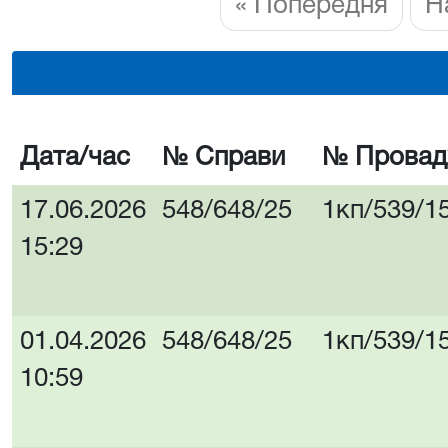
« Попередня
Н
Дата/час
№ Справи
№ Провад
17.06.2026
548/648/25
1кп/539/1
15:29
01.04.2026
548/648/25
1кп/539/1
10:59