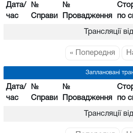
Дата/
№
№
Сто
час
Справи
Провадження
по с
Трансляції ві
« Попередня
Н
Заплановані тран
Дата/
№
№
Сто
час
Справи
Провадження
по с
Трансляції ві