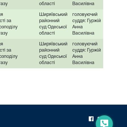
газу
області
Василівна
ня
Ширяївський
головуючий
ті за
районний
суддя: Гуржій
озподілу
суд Одеської
Анна
газу
області
Василівна
ня
Ширяївський
головуючий
ті за
районний
суддя: Гуржій
озподілу
суд Одеської
Анна
газу
області
Василівна