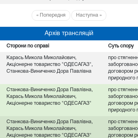
« Попередня
Наступна »
Архів трансляцій
Сторони по справі
Суть спору
Карась Микола Миколайович,
про стягнен
Акціонерне товариство "ОДЕСАГАЗ",
заборгованос
Станкова-Виниченко Дора Павлівна
договором р
природного 
Станкова-Виниченко Дора Павлівна,
про стягнен
Карась Микола Миколайович,
заборгованос
Акціонерне товариство "ОДЕСАГАЗ"
договором р
природного 
Станкова-Виниченко Дора Павлівна,
про стягнен
Карась Микола Миколайович,
заборгованос
Акціонерне товариство "ОДЕСАГАЗ"
договором р