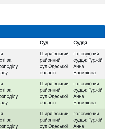
Суд
Суддя
ня
Ширяївський
головуючий
ті за
районний
суддя: Гуржій
озподілу
суд Одеської
Анна
газу
області
Василівна
ня
Ширяївський
головуючий
ті за
районний
суддя: Гуржій
озподілу
суд Одеської
Анна
газу
області
Василівна
ня
Ширяївський
головуючий
ті за
районний
суддя: Гуржій
озподілу
суд Одеської
Анна