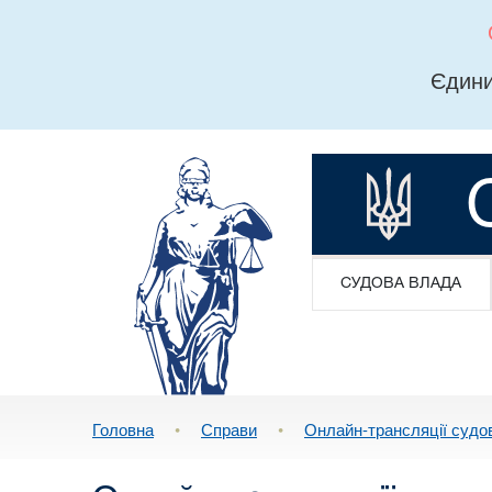
Єдини
СУДОВА ВЛАДА
Головна
•
Справи
•
Онлайн-трансляції судо