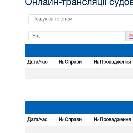
Онлайн-трансляції судо
Дата/час
№ Справи
№ Провадження
Дата/час
№ Справи
№ Провадження