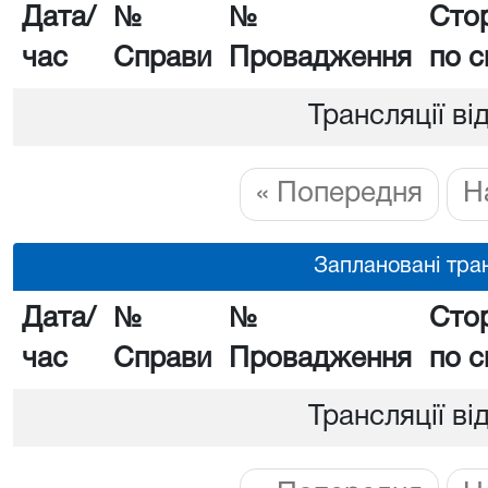
Дата/
№
№
Сто
час
Справи
Провадження
по с
Трансляції ві
« Попередня
Н
Заплановані тран
Дата/
№
№
Сто
час
Справи
Провадження
по с
Трансляції ві