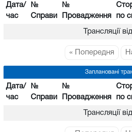
Дата/
№
№
Сто
час
Справи
Провадження
по с
Трансляції ві
« Попередня
Н
Заплановані тран
Дата/
№
№
Сто
час
Справи
Провадження
по с
Трансляції ві