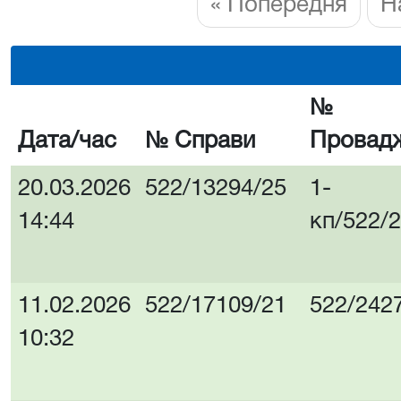
« Попередня
Н
№
Дата/час
№ Справи
Провад
20.03.2026
522/13294/25
1-
14:44
кп/522/
11.02.2026
522/17109/21
522/242
10:32