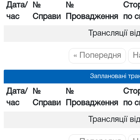
Дата/
№
№
Сто
час
Справи
Провадження
по с
Трансляції ві
« Попередня
Н
Заплановані тран
Дата/
№
№
Сто
час
Справи
Провадження
по с
Трансляції ві