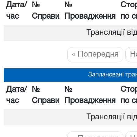
Дата/
№
№
Сто
час
Справи
Провадження
по с
Трансляції ві
« Попередня
Н
Заплановані тран
Дата/
№
№
Сто
час
Справи
Провадження
по с
Трансляції ві