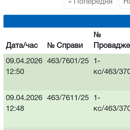
« Попередня
Н
№
Дата/час
№ Справи
Провадже
09.04.2026
463/7601/25
1-
12:50
кс/463/37
09.04.2026
463/7611/25
1-
12:48
кс/463/37