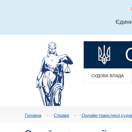
Єдини
СУДОВА ВЛАДА
Головна
•
Справи
•
Онлайн-трансляції судо