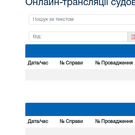
Онлайн-трансляції судо
Дата/час
№ Справи
№ Провадження
Дата/час
№ Справи
№ Провадження