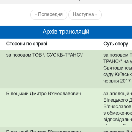
« Попередня
Наступна »
Архів трансляцій
Сторони по справі
Суть спору
за позовом ТОВ \"СУСКБ-ТРАНС\"
за позовом 
ТРАНС\" на 
Святошинськ
суду Київськ
червня 2017
зупинення п
Білецький Дмитро В’ячеславович
за апеляцій
справі за п
Білецького 
Столярчука 
В’ячеславов
Дмитровича
з обмежено
\"СУСКБ-ТРА
відповідальн
особи: Іосіф
рішення Бро
Миколайович