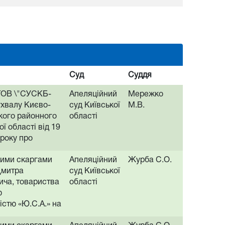
Суд
Суддя
ТОВ \"СУСКБ-
Апеляційний
Мережко
ухвалу Києво-
суд Київської
М.В.
ого районного
області
ої області від 19
 року про
ровадження у
ними скаргами
Апеляційний
Журба С.О.
озовом
Дмитра
суд Київської
Павла
ича, товариства
області
 до ТОВ
ю
НС\", треті
істю «Ю.С.А.» на
ов Віктор
варського
, ПАТ