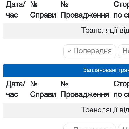
Дата/
№
№
Сто
час
Справи
Провадження
по с
Трансляції ві
« Попередня
Н
Заплановані тран
Дата/
№
№
Сто
час
Справи
Провадження
по с
Трансляції ві