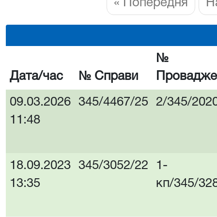
« Попередня
Н
№
Дата/час
№ Справи
Провадже
09.03.2026
345/4467/25
2/345/202
11:48
18.09.2023
345/3052/22
1-
13:35
кп/345/32