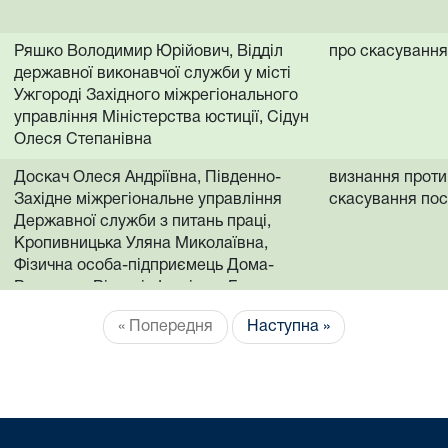
Ряшко Володимир Юрійович, Відділ
про скасування
державної виконавчої служби у місті
Ужгороді Західного міжрегіонального
управління Міністерства юстиції, Сідун
Олеся Степанівна
Доскач Олеся Андріївна, Південно-
визнання проти
Західне міжрегіональне управління
скасування по
Державної служби з питань праці,
Кропивницька Уляна Миколаївна,
Фізична особа-підприємець Дома-
Верменко Вікторія Іванівна, Головне
управління ДПС у Тернопільській
« Попередня
Наступна »
області