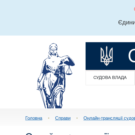
Єдини
СУДОВА ВЛАДА
Головна
•
Справи
•
Онлайн-трансляції судо