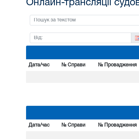
Онлайн-трансляції судо
Дата/час
№ Справи
№ Провадження
Дата/час
№ Справи
№ Провадження