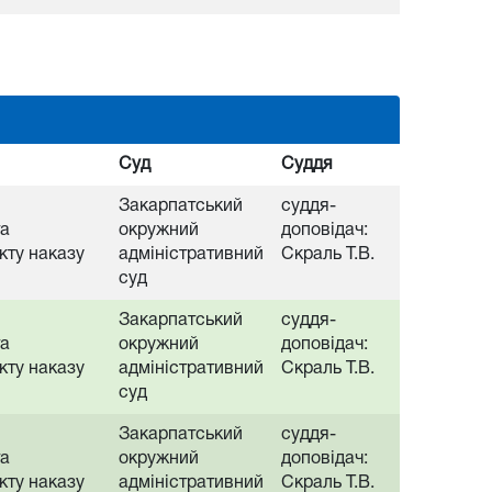
Суд
Суддя
Закарпатський
суддя-
та
окружний
доповідач:
кту наказу
адміністративний
Скраль Т.В.
суд
Закарпатський
суддя-
та
окружний
доповідач:
кту наказу
адміністративний
Скраль Т.В.
суд
Закарпатський
суддя-
та
окружний
доповідач:
кту наказу
адміністративний
Скраль Т.В.