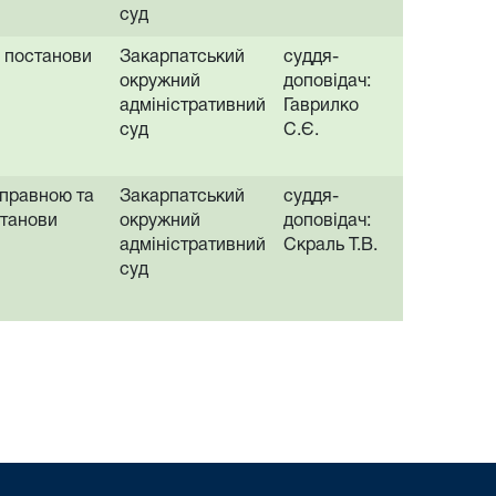
суд
 постанови
Закарпатський
суддя-
окружний
доповідач:
адміністративний
Гаврилко
суд
С.Є.
правною та
Закарпатський
суддя-
станови
окружний
доповідач:
адміністративний
Скраль Т.В.
суд