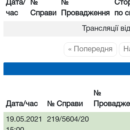
Дата/
№
№
Сто
час
Справи
Провадження
по с
Трансляції ві
« Попередня
Н
№
Дата/час
№ Справи
Провадже
19.05.2021
219/5604/20