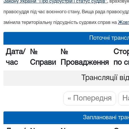
Закону України "Про судоустрій і статус суддів",
враховую
правосуддя під час воєнного стану, Вища рада правосу
змінила територіальну підсудність судових справ на
Жовт
Поточні трансл
Дата/
№
№
Сто
час
Справи
Провадження
по с
Трансляції ві
« Попередня
Н
Заплановані тран