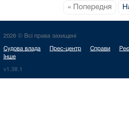
« Попередня
Н
2026 © Всі права захищені
Судова влада
Прес-центр
Справи
Реє
Інше
v1.38.1