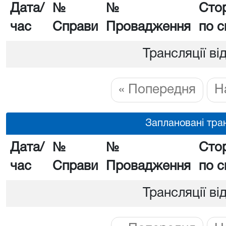
Дата/
№
№
Сто
час
Справи
Провадження
по с
Трансляції ві
« Попередня
Н
Заплановані тран
Дата/
№
№
Сто
час
Справи
Провадження
по с
Трансляції ві