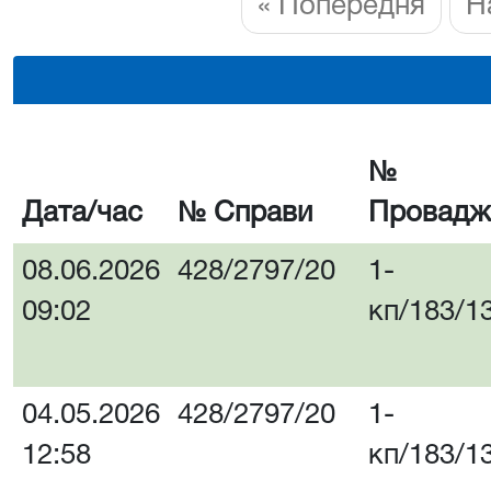
« Попередня
Н
№
Дата/час
№ Справи
Провадж
08.06.2026
428/2797/20
1-
09:02
кп/183/1
04.05.2026
428/2797/20
1-
12:58
кп/183/1