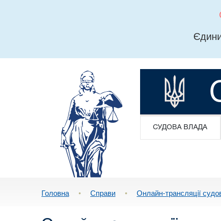
Єдини
СУДОВА ВЛАДА
Головна
•
Справи
•
Онлайн-трансляції судо