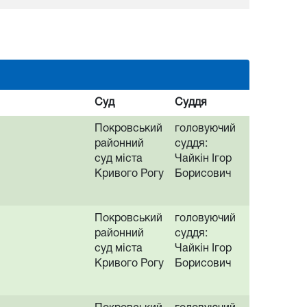
Суд
Суддя
Покровський
головуючий
районний
суддя:
суд міста
Чайкін Ігор
Кривого Рогу
Борисович
Покровський
головуючий
районний
суддя:
суд міста
Чайкін Ігор
Кривого Рогу
Борисович