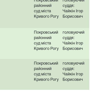
Покровський
головуючий
районний
суддя:
суд міста
Чайкін Ігор
Кривого Рогу
Борисович
Покровський
головуючий
районний
суддя:
суд міста
Чайкін Ігор
Кривого Рогу
Борисович
Покровський
головуючий
районний
суддя:
суд міста
Чайкін Ігор
Кривого Рогу
Борисович