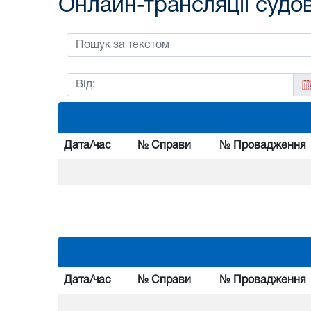
Онлайн-трансляції судо
Дата/час
№ Справи
№ Провадження
Дата/час
№ Справи
№ Провадження