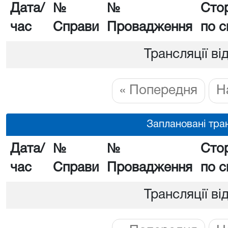
Дата/
№
№
Сто
час
Справи
Провадження
по с
Трансляції ві
« Попередня
Н
Заплановані тран
Дата/
№
№
Сто
час
Справи
Провадження
по с
Трансляції ві