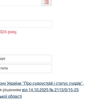
024 року,
шук
тити
ону України "Про судоустрій і статус суддів",
дя рішенням
від 14.10.2025 № 2113/0/15-25
кої області