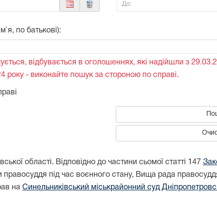
До:
`я, по батькові):
ується, відбувається в оголошеннях, які надійшли з 29.03.2
4 року - виконайте пошук за стороною по справі.
праві
По
Очис
ької області. Відповідно до частини сьомої статті 147
Зак
 правосуддя під час воєнного стану, Вища рада правосуд
рав на
Синельниківський міськрайонний суд Дніпропетровсь