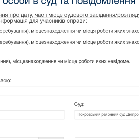
особи в суд та повідомлення
ня про дату, час і місце судового засідання/розгля
інформація для учасників справи:
еребування), місцезнаходження чи місця роботи яких знахо
перебування), місцезнаходження чи місце роботи яких знах
ння), місцезнаходження чи місце роботи яких невідоме.
звою:
Суд: