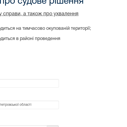
 про судове рішення
ду справи, а також про ухвалення
диться на тимчасово окупованій території;
одиться в районі проведення