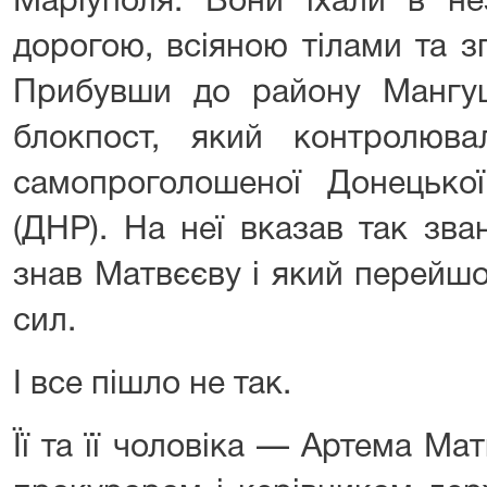
Маріуполя. Вони їхали в не
дорогою, всіяною тілами та з
Прибувши до району Мангу
блокпост, який контролюва
самопроголошеної Донецької
(ДНР). На неї вказав так зва
знав Матвєєву і який перейшо
сил.
І все пішло не так.
Її та її чоловіка — Артема Ма