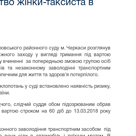
ство жінки-таксиста в
провського районного суду м. Черкаси розглянув
іжного заходу у вигляді тримання під вартою
я у вчиненні за попередньою змовою групою осіб
ів та незаконному заволодінні транспортним
печним для життя та здоров’я потерпілого.
клопотань у суді встановлено наявність ризику,
аїни.
дчого, слідчий суддя обом підозрюваним обрав
д вартою строком на 60 діб до 13.03.2018 року
аконного заволодіння транспортним засобом під