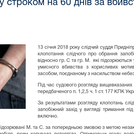
ту строком на 60 днів за вбив
13 січня 2018 року слідчий суддя Придні
клопотання слідчого про обрання запоб
відносно гр. С та гр. М. які підозрюютьс
умисного вбивства з корисливих мотив
засобом, поєднаному з насильством небез
Під час судового розгляду вищевказаних 
передбаченого п. 1,2,5 ч. 1 ст. 177 КПК Укр
За результатами розгляду клопотань слі
запобіжний захід у вигляді тримання пі
включно.
, підозрювані М. та С. за попередньою змовою з метою нез