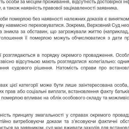
ть особи за місцем проживання, відсутність достовірної і
 а також наявність правової зацікавленості заявника.
оби померлою без наявності належних доказів є винятком 
иву навмисно переховуватися. Зокрема, Верховний Суд нео
 зникла за обставин, що загрожували життю (наприклад, 
голошення її померлою можуть обчислюватися з дати пр
рії розглядаються в порядку окремого провадження. Особл
звісно відсутньою мають розглядатися колегіально: одн
ння судового рішення. Натомість справи про встановл
ах цієї категорії може бути лише заінтересована особа
их прав або соціальні виплати, встановлення факту батькі
и померлою впливає на облік особового складу та можлив
ність принципу змагальності у справах окремого провад
тійно витребовуючи докази та з’ясовуючи фактичні обст
ється за заявником, суд має вживати заходів для встановл