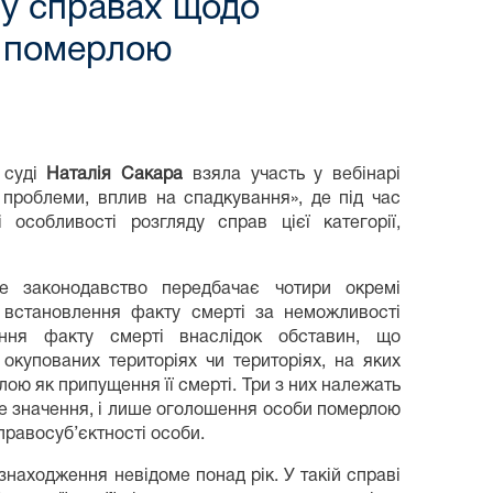
 у справах щодо
ї померлою
 суді
Наталія Сакара
взяла участь у вебінарі
і проблеми, вплив на спадкування», де під час
 особливості розгляду справ цієї категорії,
е законодавство передбачає чотири окремі
: встановлення факту смерті за неможливості
ення факту смерті внаслідок обставин, що
окупованих територіях чи територіях, на яких
лою як припущення її смерті. Три з них належать
е значення, і лише оголошення особи померлою
правосуб’єктності особи.
знаходження невідоме понад рік. У такій справі