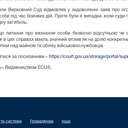
коли Верховний Суд відмовляв у задоволенні заяв про о
 особи під час бойових дій. Проте були й випадки, коли су
дну загибель.
о питання про визнання особи безвісно відсутньою чи 
ня в цих справах мають значний вплив як на долю конкретних
піки над майном та обліку військовослужбовців.
итися за посиланням –
https://court.gov.ua/storage/portal/
а», Видавництвом ECUS.
 та системи
Громадянам
Інше