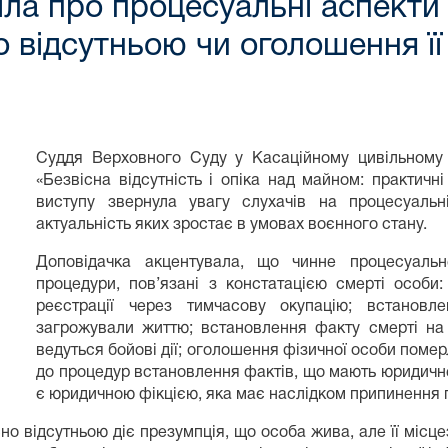
ла про процесуальні аспекти
о відсутньою чи оголошення ї
Суддя Верховного Суду у Касаційному цивільному
«Безвісна відсутність і опіка над майном: практичн
виступу звернула увагу слухачів на процесуальні
актуальність яких зростає в умовах воєнного стану.
Доповідачка акцентувала, що чинне процесуальн
процедури, пов’язані з констатацією смерті особи
реєстрації через тимчасову окупацію; встановл
загрожували життю; встановлення факту смерті на 
ведуться бойові дії; оголошення фізичної особи помер
до процедур встановлення фактів, що мають юридичн
є юридичною фікцією, яка має наслідком припинення 
о відсутньою діє презумпція, що особа жива, але її місце