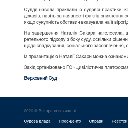
Суддя навела приклади із судової практики, 
доказів, навіть за наявності фактів зникнення
якщо сукупність обставин вказувала на її вірогі
На завершення Наталія Сакара наголосила, щ
ретельного підходу з боку суду, оскільки рішен
щодо спадкування, соціального забезпечення, о
Із презентацією Наталії Сакари можна ознайом
Захід організовано ГО «Цивілістична платформ
Верховний Суд
2026 © Всі права захищені
Судова влада
Прес-центр
Справи
Реєстри