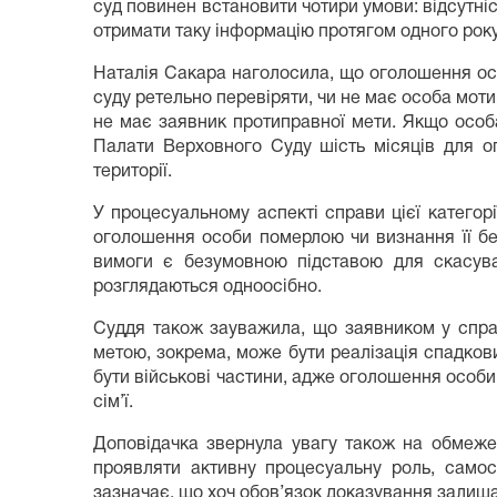
суд повинен встановити чотири умови: відсутніс
отримати таку інформацію протягом одного року,
Наталія Сакара наголосила, що оголошення ос
суду ретельно перевіряти, чи не має особа мот
не має заявник протиправної мети. Якщо особа
Палати Верховного Суду шість місяців для о
території.
У процесуальному аспекті справи цієї катего
оголошення особи померлою чи визнання її бе
вимоги є безумовною підставою для скасува
розглядаються одноосібно.
Суддя також зауважила, що заявником у справ
метою, зокрема, може бути реалізація спадков
бути військові частини, адже оголошення особ
сім’ї.
Доповідачка звернула увагу також на обмеже
проявляти активну процесуальну роль, самос
зазначає, що хоч обов’язок доказування залиша