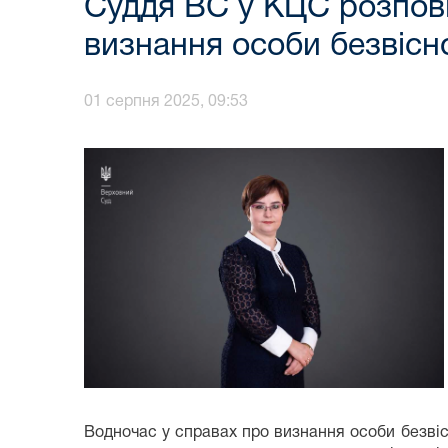
Суддя ВС у КЦС розпові
визнання особи безвісн
01 серпня 2025, 09:53
Водночас у справах про визнання особи безвісн