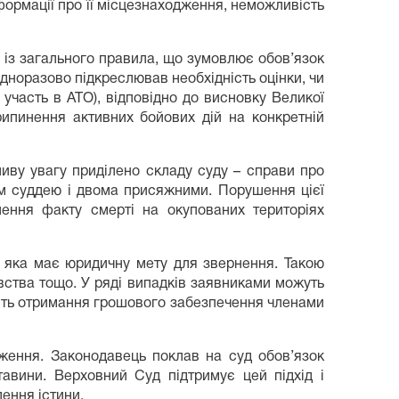
нформації про її місцезнаходження, неможливість
із загального правила, що зумовлює обов’язок
дноразово підкреслював необхідність оцінки, чи
участь в АТО), відповідно до висновку Великої
ипинення активних бойових дій на конкретній
иву увагу приділено складу суду – справи про
им суддею і двома присяжними. Порушення цієї
ення факту смерті на окупованих територіях
, яка має юридичну мету для звернення. Такою
вства тощо. У ряді випадків заявниками можуть
ість отримання грошового забезпечення членами
ження. Законодавець поклав на суд обов’язок
авини. Верховний Суд підтримує цей підхід і
ення істини.