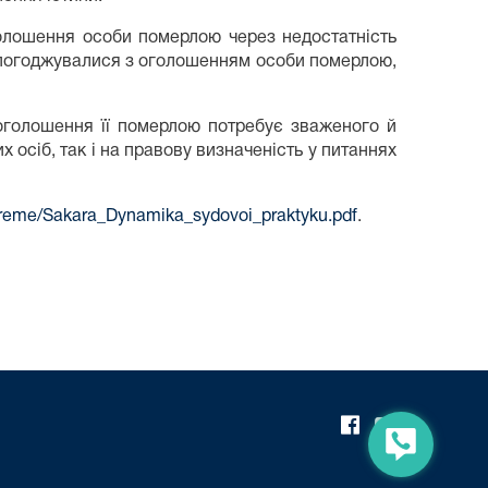
голошення особи померлою через недостатність
ди погоджувалися з оголошенням особи померлою,
оголошення її померлою потребує зваженого й
 осіб, так і на правову визначеність у питаннях
supreme/Sakara_Dynamika_sydovoi_praktyku.pdf
.