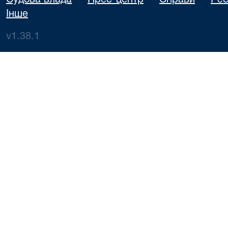
Судова влада
Прес-центр
Справи
Реє
Інше
v1.38.1