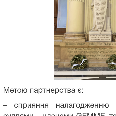
Метою партнерства є:
– сприяння налагодженню т