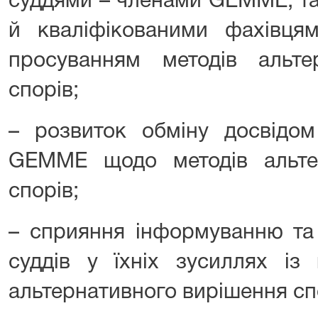
суддями – членами GEMME, та
й кваліфікованими фахівця
просуванням методів альте
спорів;
– розвиток обміну досвідо
GEMME щодо методів альте
спорів;
– сприяння інформуванню та
суддів у їхніх зусиллях із
альтернативного вирішення сп