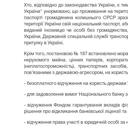
Хто, відповідно до законодавства України, є т
України" унормовано, що проживання на територ
паспорті громадянина колишнього СРСР зразка
території України свій національний паспорт, а
виданий іноземцю чи особі без громадянства
України, Державній спеціальній службі транспо
притулку в Україні.
Крім того, постановою № 187 встановлено морато
нерухомого майна, цінних паперів, корпора
(неплатоспроможність), транспортних засобі
пов’язаними з державою-агресором, на користь 
- безоплатного відчуження на користь держави 
- для задоволення вимог Національного банку з
- відчуження Фондом гарантування вкладів ф
рішення про відкликання банківської ліцензії та 
- відчуження права участі в юридичній особі за