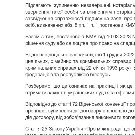
Підлягають зупиненню незавершені нотаріаль
звернення такої особи за вчиненням нотаріальн
засвідчення справжності підпису на заяві про
осіб, визначених абз. 5 пп. 1 п. 1 постанови КМ
Разом з тим, постановою КМУ від 10.03.2023 
рішення суду або свідоцтва про право на спадщ
Водночас доцільно зазначити, що 1 грудня 2022 
цивільних, сімейних та кримінальних справах 
кримінальних справах від 22 січня 1993 року»
федерацією та республікою білорусь.
Розберемо, що це означає на практиці і як це
отримати захист в українських судах та оформ
Відповідно до статті 72 Віденської конвенції 
про інше, зупинення дії договору відповідно до
дія договору, від зобов’язання виконувати дого
Стаття 25 Закону України «Про міжнародні догов