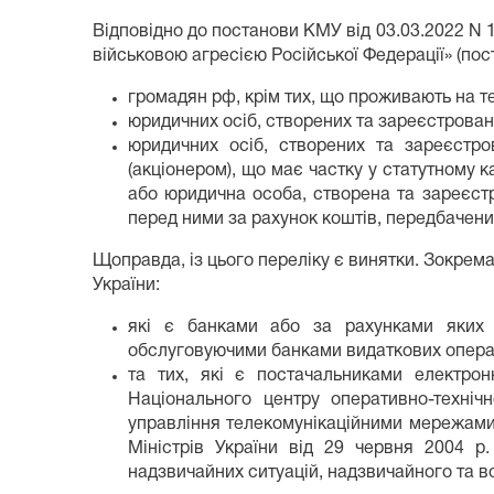
Відповідно до постанови КМУ від 03.03.2022 N 
військовою агресією Російської Федерації» (пос
громадян рф, крім тих, що проживають на те
юридичних осіб, створених та зареєстрован
юридичних осіб, створених та зареєстро
(акціонером), що має частку у статутному ка
або юридична особа, створена та зареєстр
перед ними за рахунок коштів, передбачен
Щоправда, із цього переліку є винятки. Зокрем
України:
які є банками або за рахунками яких н
обслуговуючими банками видаткових опера
та тих, які є постачальниками електрон
Національного центру оперативно-техніч
управління телекомунікаційними мережами 
Міністрів України від 29 червня 2004 р
надзвичайних ситуацій, надзвичайного та в