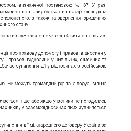
ресором, визначеної постановою №187. У разі
обмеження не поширюються на нотаріальні дії із
овополоненого, а також на звернення юридичних
оєнного стану».
но відчуження на вказані об’єкти на підставі
нції про правову допомогу і правові відносини у
 і правові відносини у цивільних, сімейних та
едбачає
зупинення
дії у відносинах з російською
іб. Чи можуть громадяни рф та білорусі вільно
бачається інше або якщо учасники не погодились
 учасників, у взаємовідносинах яких зупиняється
 зупинення дії міжнародного договору України за