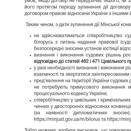
умов, якщо договір не передбачає іншого, чи з
його протягом періоду зупинення дії договор
договором правові відносини України з іншими 
Таким чином, з дати зупинення дії Мінської конв
не здійснюватиметься співробітництво суд
білорусь з питань надання правової (судо
безпосередні зносини установ юстиції відпо
визнання і виконання судових рішень рос
відповідно до статей 462 і 471 Цивільного 
у разі необхідності визнання і виконання рі
взаємності та звертатися заінтересованим 
пред’явлення на території України судових 
не потребують примусового виконання мо
процесуального кодексу України;
співробітництво у цивільних і кримінальни
чинних у двосторонніх відносинах конвенці
(за наявності дипломатичних зносин
https://minjust.gov.ua/m/bilorus та https://min
Тобто можемо зробити висновок, що урядовою 