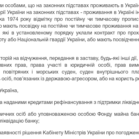
ими особами, що на законних підставах проживають в Украї
ії України на законних підставах - проживання в Україні і
 1974 року відмітку про постійну чи тимчасову прописк
бо мають посвідку на постійне чи тимчасове проживання на 
, які в установленому порядку уклали контракт про про
рту або Національній гвардії України, або мають посвідчен
рій на відчуження, передання в заставу, будь-які інші дії
тивних прав, права участі в юридичній особі, прав ви
в, повітряних і морських суден, суден внутрішнього 
осіб, пов’язаних із державою-агресором, або на користь р
Україна,
а наданими кредитами рефінансування з підтримки ліквідно
ізичних осіб або уповноваженою особою Фонду майна бан
ліквідацію банку;
 наявності рішення Кабінету Міністрів України про погоджен