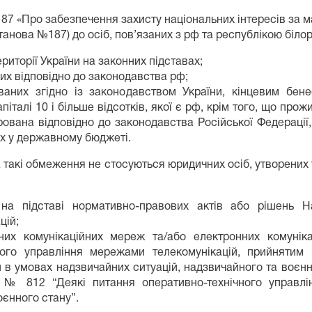
187 «Про забезпечення захисту національних інтересів за м
танова №187) до осіб, пов’язаних з рф та республікою біло
риторії України на законних підставах;
их відповідно до законодавства рф;
ваних згідно із законодавством України, кінцевим бен
піталі 10 і більше відсотків, якої є рф, крім того, що прож
ована відповідно до законодавства Російської Федерації,
их у державному бюджеті.
а такі обмеження не стосуються юридичних осіб, утворених
а підставі нормативно-правових актів або рішень На
цій;
них комунікаційних мереж та/або електронних комунік
ного управління мережами телекомунікацій, прийнятим 
в умовах надзвичайних ситуацій, надзвичайного та воєнн
. № 812 “Деякі питання оперативно-технічного управл
оєнного стану”.