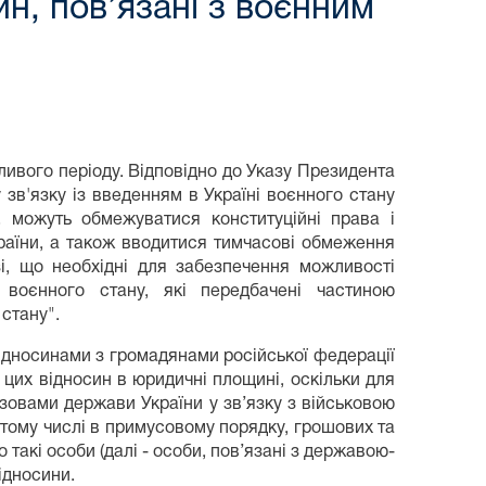
н, пов’язані з воєнним
бливого періоду. Відповідно до Указу Президента
зв'язку із введенням в Україні воєнного стану
, можуть обмежуватися конституційні права і
раїни, а також вводитися тимчасові обмеження
і, що необхідні для забезпечення можливості
воєнного стану, які передбачені частиною
стану".
овідносинами з громадянами російської федерації
цих відносин в юридичні площині, оскільки для
зовами держави України у зв’язку з військовою
 тому числі в примусовому порядку, грошових та
 такі особи (далі - особи, пов’язані з державою-
ідносини.