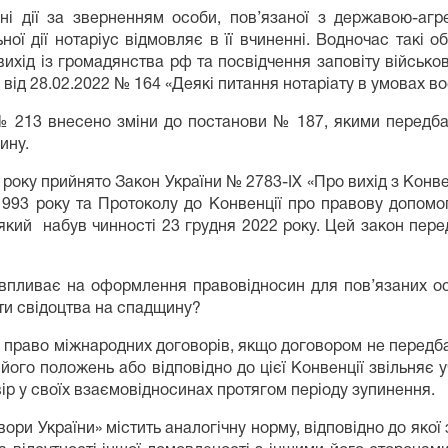
ні дії за зверненням особи, пов’язаної з державою-аг
ої дії нотаріус відмовляє в її вчиненні. Водночас такі 
 вихід із громадянства рф та посвідчення заповіту військ
У від 28.02.2022 № 164 «Деякі питання нотаріату в умовах в
№ 213 внесено зміни до постанови № 187, якими передбаче
ину.
року прийнято Закон України № 2783-IX «Про вихід з Конве
1993 року та Протоколу до Конвенції про правову допомогу
, який набув чинності 23 грудня 2022 року. Цей закон пер
 впливає на оформлення правовідносин для пов’язаних ос
ити свідоцтва на спадщину?
про право міжнародних договорів, якщо договором не перед
 його положень або відповідно до цієї Конвенції звільняє
вір у своїх взаємовідносинах протягом періоду зупинення.
ори України» містить аналогічну норму, відповідно до якої