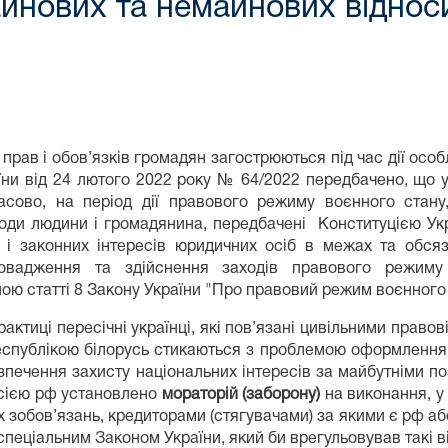
нових та немайнових відноси
 прав і обов’язків громадян загострюються під час дії осо
їни від 24 лютого 2022 року № 64/2022 передбачено, що у 
асово, на період дії правового режиму воєнного стану
оди людини і громадянина, передбачені Конституцією Ук
 і законних інтересів юридичних осіб в межах та обсяз
овадження та здійснення заходів правового режиму 
ою статті 8 Закону України "Про правовий режим воєнного 
рактиці пересічні українці, які пов’язані цивільними прав
еспублікою білорусь стикаються з проблемою оформлення 
зпечення захисту національних інтересів за майбутніми по
сією рф установлено
мораторій (заборону)
на виконання, у
х зобов’язань, кредиторами (стягувачами) за якими є рф або
спеціальним Законом України, який би врегульовував такі в