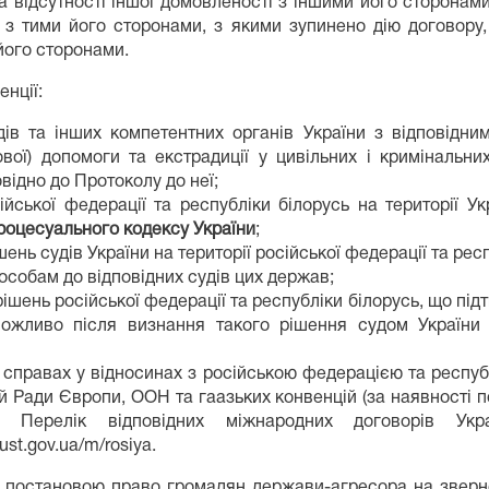
а відсутності іншої домовленості з іншими його сторонами
у з тими його сторонами, з якими зупинено дію договору,
його сторонами.
енції:
ів та інших компетентних органів України з відповідним
вої) допомоги та екстрадиції у цивільних і кримінальних
відно до Протоколу до неї;
ійської федерації та республіки білорусь на території 
процесуального кодексу України
;
шень судів України на території російської федерації та ре
особам до відповідних судів цих держав;
рішень російської федерації та республіки білорусь, що під
жливо після визнання такого рішення судом України в
х справах у відносинах з російською федерацією та респу
й Ради Європи, ООН та гаазьких конвенцій (за наявності 
). Перелік відповідних міжнародних договорів Ук
just.gov.ua/m/rosiya.
постановою право громадян держави-агресора на зверне