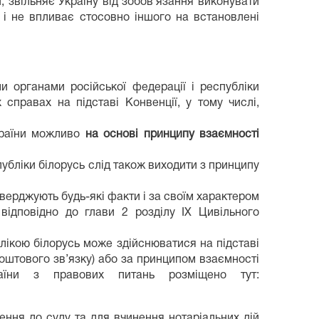
, звільняє Україну від зобов’язання виконувати
 і не впливає стосовно іншого на встановлені
и органами російської федерації і республіки
 справах на підставі Конвенції, у тому числі,
України можливо
на основі принципу взаємності
спубліки білорусь слід також виходити з принципу
тверджують будь-які факти і за своїм характером
ідповідно до глави 2 розділу ІХ Цивільного
блікою білорусь може здійснюватися на підставі
поштового зв’язку) або за принципом взаємності
раїни з правових питань розміщено тут:
ння до суду та для вчинення нотаріальних дій