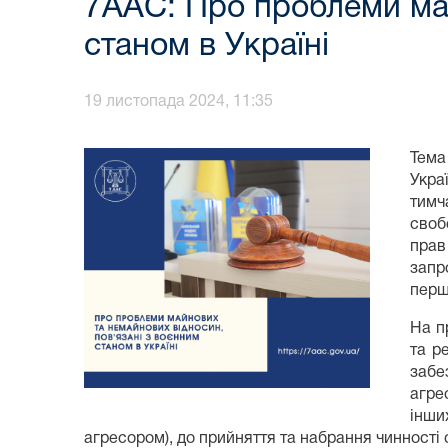
7ААС: Про проблеми май
станом в Україні
19 листопада 2024, 11:35
Тема
Укра
тимч
своб
прав
запр
перш
На п
та р
забе
агре
інши
агресором), до прийняття та набрання чинності 