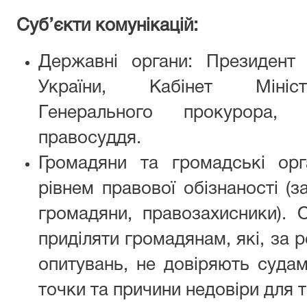
Суб’єкти комунікацій:
Державні органи: Президент
України, Кабінет Мініс
Г
енеральн
ого
прокурор
а, 
правосуддя.
Громадяни та громадські орга
рівнем правової обізнаності (з
громадяни, правозахисники). 
приділяти громадянам, які, за 
опитувань, не довіряють судам
точки та причини недовіри для т