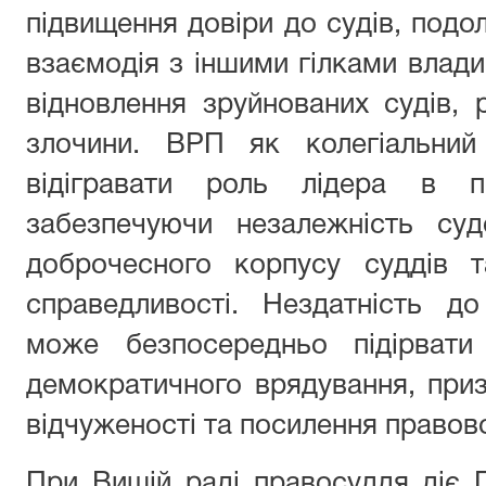
підвищення довіри до судів, подо
взаємодія з іншими гілками влади
відновлення зруйнованих судів, 
злочини. ВРП як колегіальни
відігравати роль лідера в п
забезпечуючи незалежність суд
доброчесного корпусу суддів т
справедливості. Нездатність до 
може безпосередньо підірвати
демократичного врядування, при
відчуженості та посилення правово
При Вищій раді правосуддя діє 