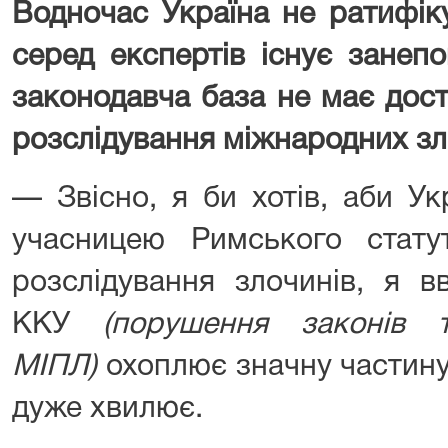
Водночас Україна не ратифік
серед експертів існує занеп
законодавча база не має дос
розслідування міжнародних з
— Звісно, я би хотів, аби У
учасницею Римського стату
розслідування злочинів, я 
ККУ
(порушення законів 
МІПЛ)
охоплює значну частину 
дуже хвилює.