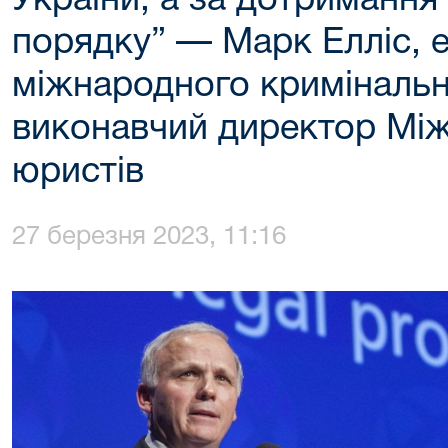
України, а за дотримання
порядку” — Марк Елліс, е
міжнародного кримінальн
виконавчий директор Між
юристів
27 березня 2023, 11:16