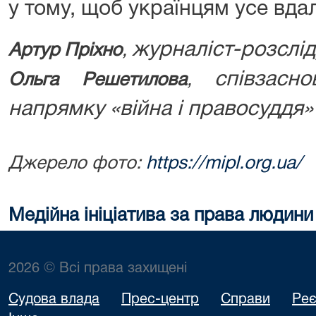
у тому, щоб українцям усе вда
журналіст-розслі
Артур Пріхно
,
співзасн
Ольга Решетилова
,
напрямку «війна і правосуддя»
Джерело фото:
https://mipl.org.ua/
Медійна ініціатива за права людини
2026 © Всі права захищені
Судова влада
Прес-центр
Справи
Реє