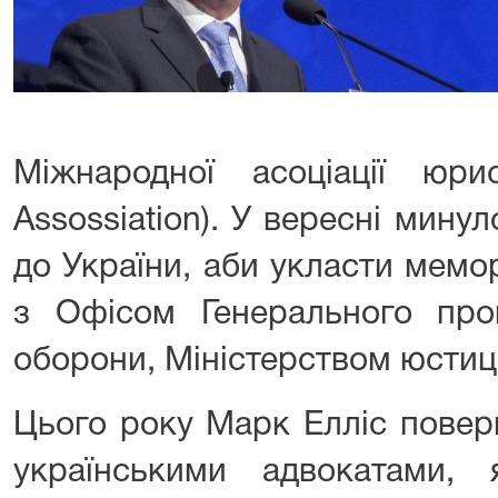
Міжнародної асоціації юрист
Assossiation). У вересні мину
до України, аби укласти мем
з Офісом Генерального прок
оборони, Міністерством юстиці
Цього року Марк Елліс поверн
українськими адвокатами,