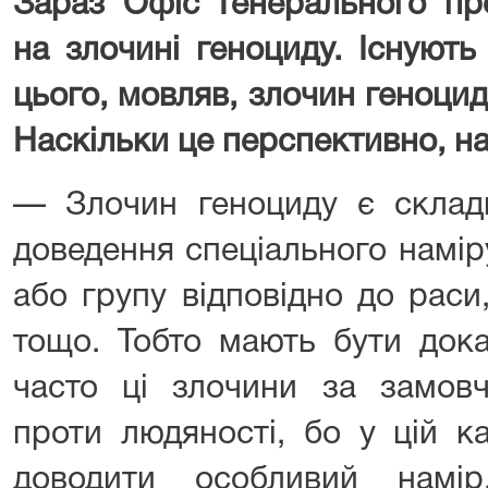
Зараз Офіс Генерального пр
на злочині геноциду. Існуют
цього, мовляв, злочин геноци
Наскільки це перспективно, н
— Злочин геноциду є складн
доведення спеціального намір
або групу відповідно до раси, 
тощо. Тобто мають бути дока
часто ці злочини за замов
проти людяності, бо у цій ка
доводити особливий намі