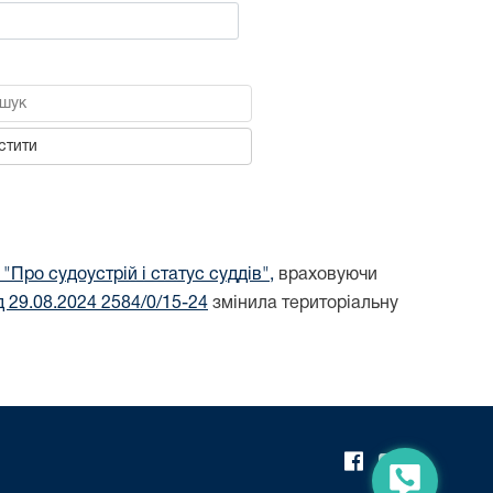
шук
стити
"Про судоустрій і статус суддів",
враховуючи
д 29.08.2024 2584/0/15-24
змінила територіальну