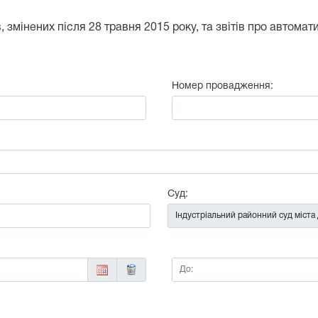
 змінених після 28 травня 2015 року, та звітів про автома
Номер провадження:
:
Суд:
До: