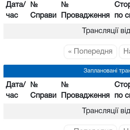
Дата/
№
№
Сто
час
Справи
Провадження
по с
Трансляції ві
« Попередня
Н
Заплановані тран
Дата/
№
№
Сто
час
Справи
Провадження
по с
Трансляції ві