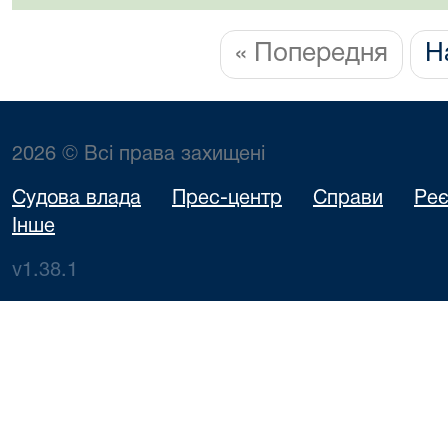
« Попередня
Н
2026 © Всі права захищені
Судова влада
Прес-центр
Справи
Реє
Інше
v1.38.1