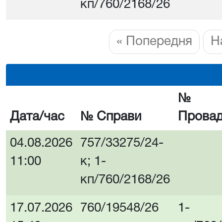
кп/760/2168/26
« Попередня
Н
№
Дата/час
№ Справи
Прова
04.08.2026
757/33275/24-
11:00
к; 1-
кп/760/2168/26
17.07.2026
760/19548/26
1-