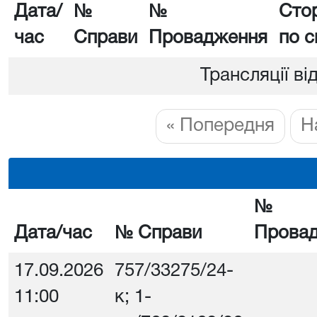
Дата/
№
№
Сто
час
Справи
Провадження
по с
Трансляції ві
« Попередня
Н
№
Дата/час
№ Справи
Прова
17.09.2026
757/33275/24-
11:00
к; 1-