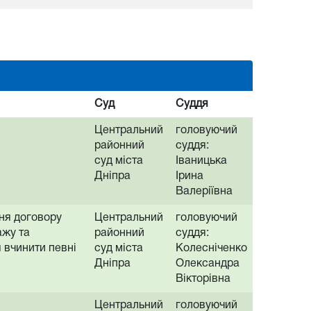
Суд
Суддя
Центральний
головуючий
районний
суддя:
суд міста
Іваницька
Дніпра
Ірина
Валеріївна
ня договору
Центральний
головуючий
ажу та
районний
суддя:
 вчинити певні
суд міста
Колесніченко
Дніпра
Олександра
Вікторівна
Центральний
головуючий