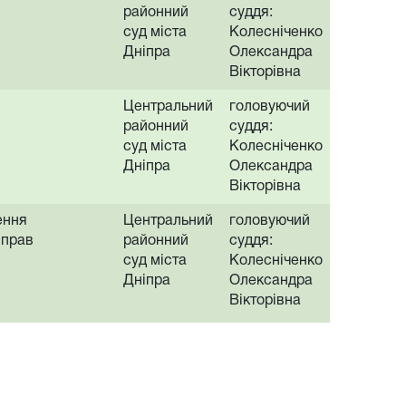
районний
суддя:
суд міста
Колесніченко
Дніпра
Олександра
Вікторівна
Центральний
головуючий
районний
суддя:
суд міста
Колесніченко
Дніпра
Олександра
Вікторівна
ення
Центральний
головуючий
 прав
районний
суддя:
суд міста
Колесніченко
Дніпра
Олександра
Вікторівна