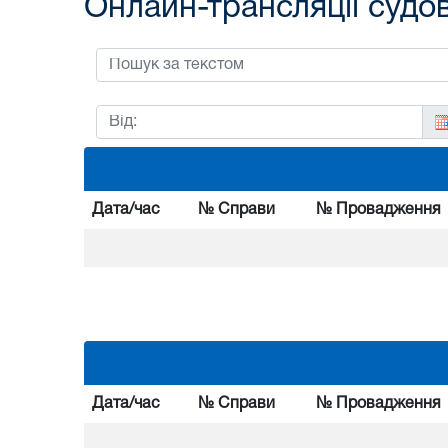
Онлайн-трансляції судо
Дата/час
№ Справи
№ Провадження
Дата/час
№ Справи
№ Провадження