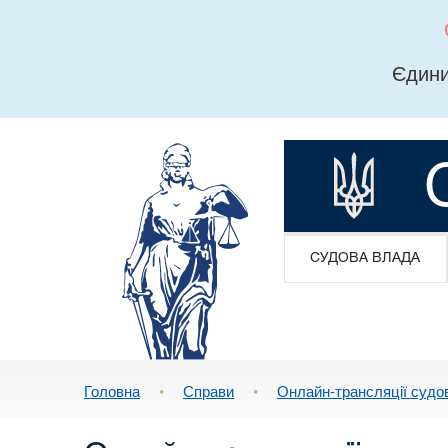
Єдини
СУДОВА ВЛАДА
Головна
•
Справи
•
Онлайн-трансляції судо