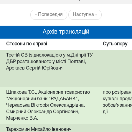
« Попередня
Наступна »
Архів трансляцій
Сторони по справі
Суть спору
Третій СВ (з дислокацією у м.Дніпрі) ТУ
ДБР розташованого у місті Полтаві,
Арекаєв Сергій Юрійович
Шпакова Т.С., Акціонерне товариство
про розірван
"Акціонерний банк "РАДАБАНК",
купівлі-прод
Черкаська Вікторія Олександрівна,
зобов'язання
Смирний Олександр Сергійович,
дії
Марченко В.А.
Тарахомин Михайло Іванович