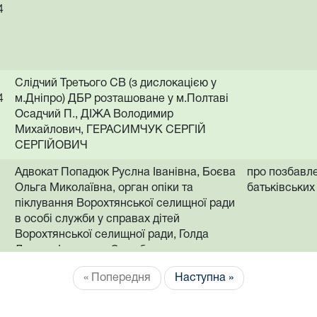
4
Слідчий Третього СВ (з дислокацією у
4
м.Дніпро) ДБР розташоване у м.Полтаві
Осадчий П., ДІЖА Володимир
Михайлович, ГЕРАСИМЧУК СЕРГІЙ
СЕРГІЙОВИЧ
Адвокат Попадюк Руслна Іванівна, Боєва
про позбавл
Ольга Миколаївна, орган опіки та
батьківських
піклування Ворохтянської селищної ради
в особі служби у справах дітей
Ворохтянської селищної ради, Голда
Дмитро Іванович, Служба у справах
дітей Ворохтянської селищної ради
« Попередня
Наступна »