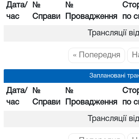
Дата/
№
№
Сто
час
Справи
Провадження
по с
Трансляції ві
« Попередня
Н
Заплановані тран
Дата/
№
№
Сто
час
Справи
Провадження
по с
Трансляції ві