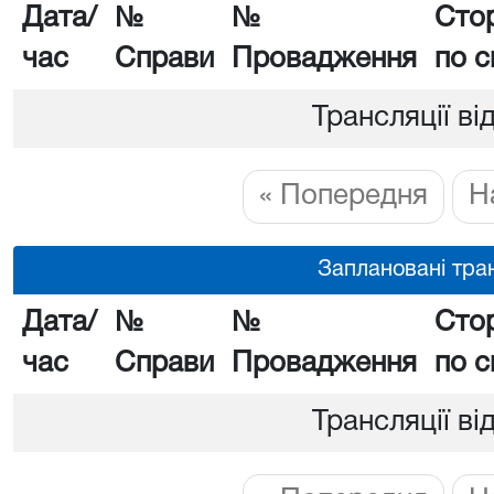
Дата/
№
№
Сто
час
Справи
Провадження
по с
Трансляції ві
« Попередня
Н
Заплановані тран
Дата/
№
№
Сто
час
Справи
Провадження
по с
Трансляції ві