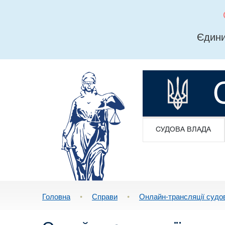
Єдини
СУДОВА ВЛАДА
Головна
•
Справи
•
Онлайн-трансляції судо