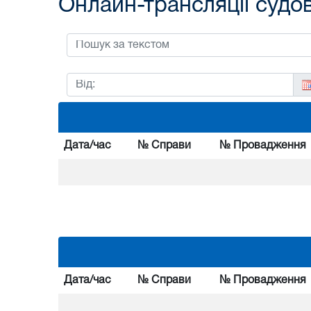
Онлайн-трансляції судо
Дата/час
№ Справи
№ Провадження
Дата/час
№ Справи
№ Провадження