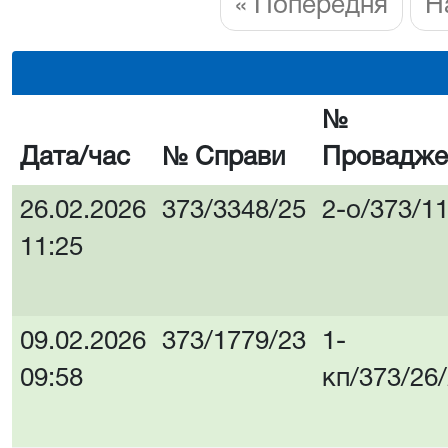
« Попередня
Н
№
Дата/час
№ Справи
Провадже
26.02.2026
373/3348/25
2-о/373/1
11:25
09.02.2026
373/1779/23
1-
09:58
кп/373/26