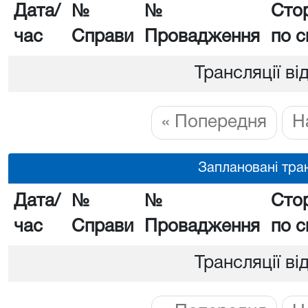
Дата/
№
№
Сто
час
Справи
Провадження
по с
Трансляції ві
« Попередня
Н
Заплановані тран
Дата/
№
№
Сто
час
Справи
Провадження
по с
Трансляції ві