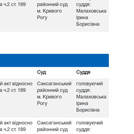
 ч.2 ст. 189
районний суд
суддя:
м. Кривого
Малаховська
Рогу
Ірина
Борисівна
Суд
Суддя
 акт відносно
Саксаганський
головуючий
 ч.2 ст. 189
районний суд
суддя:
м. Кривого
Малаховська
Рогу
Ірина
Борисівна
 акт відносно
Саксаганський
головуючий
 ч.2 ст. 189
районний суд
суддя: