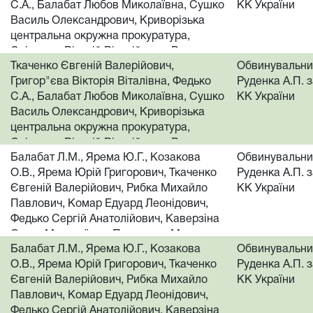
С.А., Балабат Любов Миколаївна, Сушко
КК України
Василь Олександрович, Криворізька
Василь Олександрович, Криворізька
центральна окружна прокуратура,
центральна окружна прокуратура,
Руденко Анатолій Петрович, Балабат
Оніщенко Віталій Віталійович, Руденко
Л.М., Ярема Ю.Г., Козакова О.В., Ярема
Ткаченко Євгеній Валерійович,
Обвинувальний
Анатолій Петрович, Рибка Михайло
Юрій Григорович, Оніщенко Віталій
Григор"єва Вікторія Віталівна, Федько
Руденка А.П. за
Павлович, Комар Едуард Леонідович,
Віталійович
С.А., Балабат Любов Миколаївна, Сушко
КК України
Федько Сергій Анатолійович, Каверзіна
Василь Олександрович, Криворізька
Ольга Миколаївна, Петрунчак Микола
центральна окружна прокуратура,
Іванович, Петунін Руслан Борисович,
Оніщенко Віталій Віталійович, Руденко
Балабат Л.М., Ярема Ю.Г., Козакова
Балабат Л.М., Ярема Ю.Г., Козакова
Обвинувальний
Анатолій Петрович, Рибка Михайло
О.В., Ярема Юрій Григорович
О.В., Ярема Юрій Григорович, Ткаченко
Руденка А.П. за
Павлович, Комар Едуард Леонідович,
Євгеній Валерійович, Рибка Михайло
КК України
Федько Сергій Анатолійович, Каверзіна
Павлович, Комар Едуард Леонідович,
Ольга Миколаївна, Петрунчак Микола
Федько Сергій Анатолійович, Каверзіна
Іванович, Петунін Руслан Борисович,
Ольга Миколаївна, Петрунчак Микола
Балабат Л.М., Ярема Ю.Г., Козакова
Балабат Л.М., Ярема Ю.Г., Козакова
Обвинувальний
Іванович, Петунін Руслан Борисович,
О.В., Ярема Юрій Григорович
О.В., Ярема Юрій Григорович, Ткаченко
Руденка А.П. за
Григор"єва Вікторія Віталівна, Федько
Євгеній Валерійович, Рибка Михайло
КК України
С.А., Балабат Любов Миколаївна, Сушко
Павлович, Комар Едуард Леонідович,
Василь Олександрович, Криворізька
Федько Сергій Анатолійович, Каверзіна
центральна окружна прокуратура,