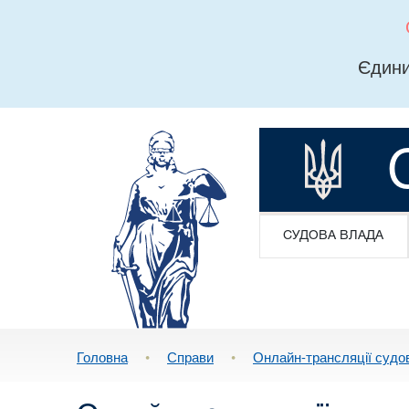
Єдини
СУДОВА ВЛАДА
Головна
•
Справи
•
Онлайн-трансляції судо