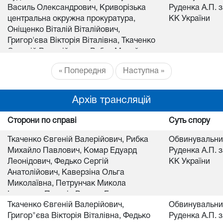
Василь Олександрович, Криворізька
Руденка А.П. за
центральна окружна прокуратура,
КК України
Оніщенко Віталій Віталійович,
Григор'єва Вікторія Віталівна, Ткаченко
Євгеній Валерійович, Рибка Михайло
Павлович, Комар Едуард Леонідович,
« Попередня
Наступна »
Федько Сергій Анатолійович, Каверзіна
Ольга Миколаївна, Петрунчак Микола
Іванович, Петунін Руслан Борисович,
Архів трансляцій
Федько С.А., Балабат Любов
Миколаївна, Балабат Л.М., Ярема Ю.Г.,
Сторони по справі
Суть спору
Козакова О.В., Ярема Юрій Григорович
Ткаченко Євгеній Валерійович, Рибка
Обвинувальний
Михайло Павлович, Комар Едуард
Руденка А.П. за
Леонідович, Федько Сергій
КК України
Анатолійович, Каверзіна Ольга
Миколаївна, Петрунчак Микола
Іванович, Петунін Руслан Борисович,
Ткаченко Євгеній Валерійович,
Обвинувальний
Григор"єва Вікторія Віталівна, Федько
Григор"єва Вікторія Віталівна, Федько
Руденка А.П. за
С.А., Балабат Любов Миколаївна, Сушко