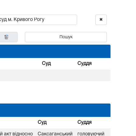
✖
Пошук
Суд
Суддя
Суд
Суддя
 акт відносно
Саксаганський
головуючий