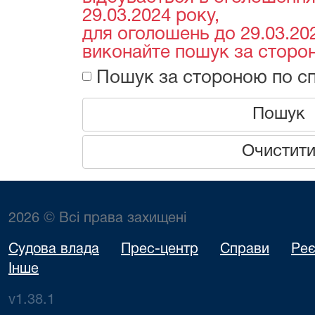
29.03.2024 року,
для оголошень до 29.03.202
виконайте пошук за сторон
Пошук за стороною по сп
Пошук
Очистит
2026 © Всі права захищені
Судова влада
Прес-центр
Справи
Реє
Інше
v1.38.1