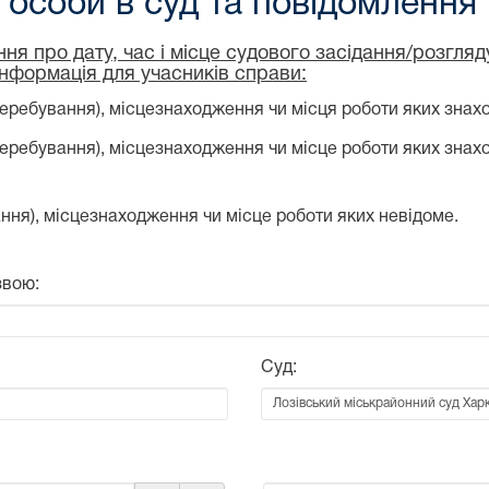
особи в суд та повідомлення
ня про дату, час і місце судового засідання/розгля
інформація для учасників справи:
еребування), місцезнаходження чи місця роботи яких знахо
перебування), місцезнаходження чи місце роботи яких знах
ння), місцезнаходження чи місце роботи яких невідоме.
звою:
Суд: