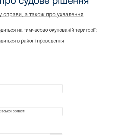
 про судове рішення
ду справи, а також про ухвалення
диться на тимчасово окупованій території;
одиться в районі проведення