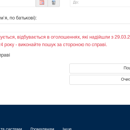
До:
`я, по батькові):
ується, відбувається в оголошеннях, які надійшли з 29.03.2
4 року - виконайте пошук за стороною по справі.
праві
По
Очис
 та системи
Громадянам
Інше