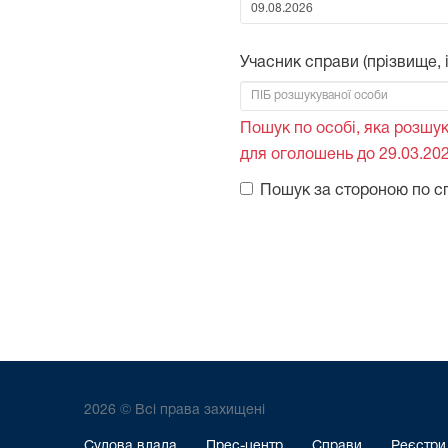
Від:
Учасник справи (прізвище, ім
Пошук по особі, яка розшук
для оголошень до 29.03.202
Пошук за стороною по с
2026 © Всі права захищені
Судова влада
Прес-центр
Справи
Реєстри