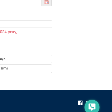
024 року,
шук
тити