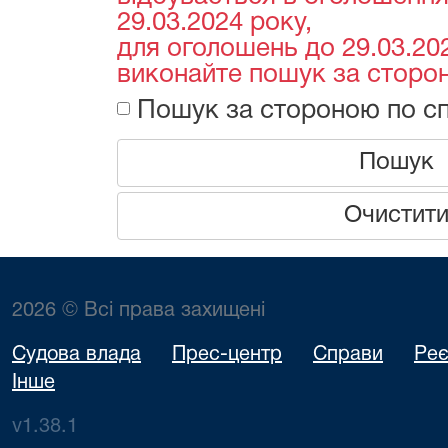
29.03.2024 року,
для оголошень до 29.03.202
виконайте пошук за сторон
Пошук за стороною по сп
Пошук
Очистит
2026 © Всі права захищені
Судова влада
Прес-центр
Справи
Реє
Інше
v1.38.1